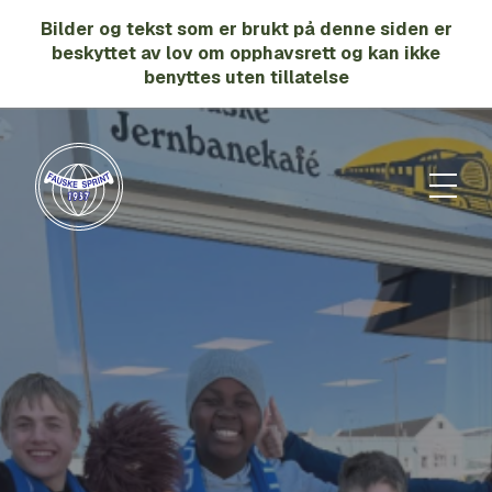
Gå
Gå
Bilder og tekst som er brukt på denne siden er
til
til
beskyttet av lov om opphavsrett og kan ikke
hovedinnhold
søk
benyttes uten tillatelse
Meny