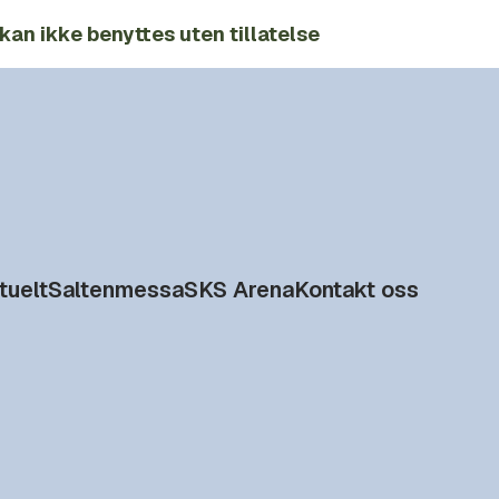
kan ikke benyttes uten tillatelse
tuelt
Saltenmessa
SKS Arena
Kontakt oss