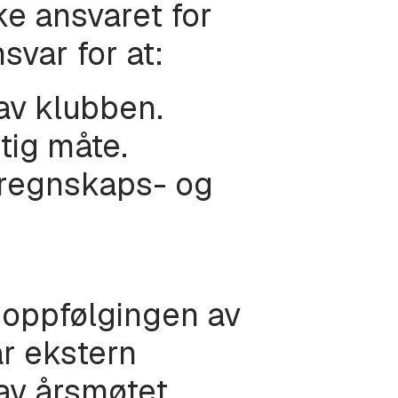
e ansvaret for
var for at:
 av klubben.
tig måte.
v regnskaps- og
e oppfølgingen av
r ekstern
 av årsmøtet.