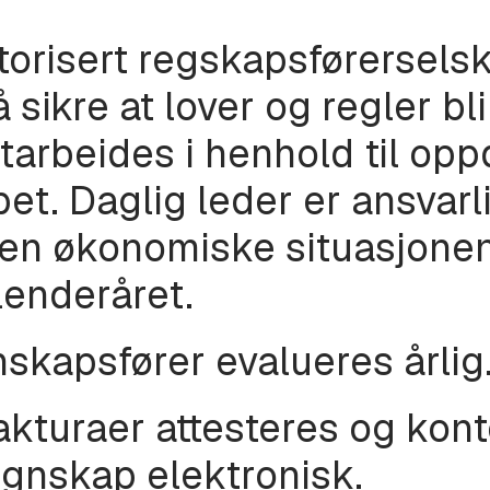
orisert regskapsførerselska
 sikre at lover og regler bli
arbeides i henhold til opp
t. Daglig leder er ansvarli
en økonomiske situasjonen
lenderåret.
kapsfører evalueres årlig
kturaer attesteres og kont
egnskap elektronisk.