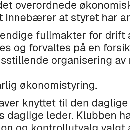
 det overordnede økonomisk
innebærer at styret har ans
endige fullmakter for drift
s og forvaltes på en forsik
dsstillende organisering a
rlig økonomistyring.
ver knyttet til den daglig
s daglige leder. Klubben ha
jon og kontrollutvalg valgt