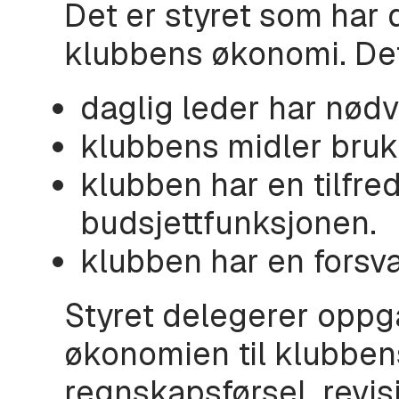
Det er styret som har
klubbens økonomi. Det 
daglig leder har nødv
klubbens midler bruke
klubben har en tilfre
budsjettfunksjonen.
klubben har en forsva
Styret delegerer oppga
økonomien til klubben
regnskapsførsel, revis