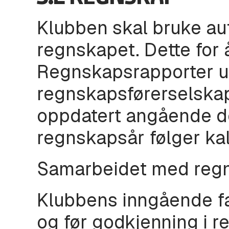
Klubben skal bruke aut
regnskapet. Dette for å
Regnskapsrapporter ut
regnskapsførerselskape
oppdatert angående d
regnskapsår følger ka
Samarbeidet med regns
Klubbens inngående fa
og før godkjenning i r