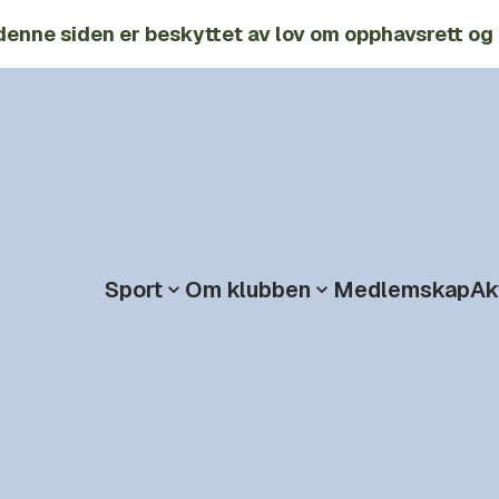
denne siden er beskyttet av lov om opphavsrett og 
Sport
Om klubben
Medlemskap
Ak
Åpne
Åpne