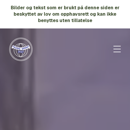
Gå
Gå
Bilder og tekst som er brukt på denne siden er
til
til
beskyttet av lov om opphavsrett og kan ikke
hovedinnhold
søk
benyttes uten tillatelse
Meny