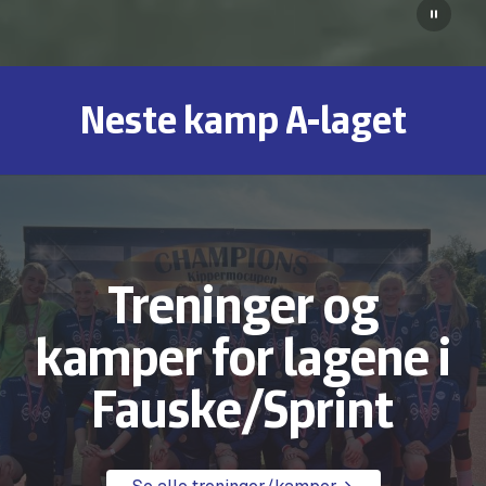
Start/
video
Neste kamp A-laget
Treninger og
kamper for lagene i
Fauske/Sprint