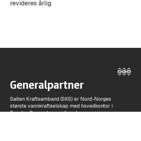
revideres årlig
Generalpartner
Salten Kraftsamband (SKS) er Nord-Norges
største vannkraftselskap med hovedkontor i
Fauske. De produserer fornybar energi og
skaper lokal verdiskaping gjennom
arbeidsplasser, utbytte og sponsing. Som
Generalpartner er SKS en viktig støttespiller
for Fauske/Sprint.